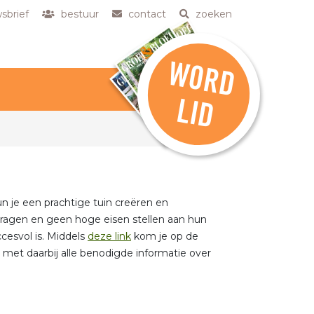
sbrief
bestuur
contact
zoeken
W
O
R
D
L
ID
un je een prachtige tuin creëren en
 vragen en geen hoge eisen stellen aan hun
cesvol is. Middels
deze link
kom je op de
 met daarbij alle benodigde informatie over