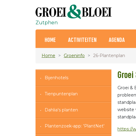
Zutphen
HOME
ACTIVITEITEN
AGENDA
Home
Groeninfo
26-Plantenplan
Groei
Bijenhotels
Groei & 
Tienpuntenplan
probleem
standpla
website 
Dahlia's planten
standpla
Plantenzoek-app: 'PlantNet'
https://