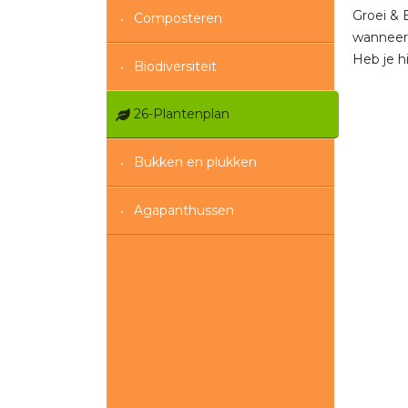
Groei & 
Composteren
wanneer 
Heb je h
Biodiversiteit
26-Plantenplan
Bukken en plukken
Agapanthussen