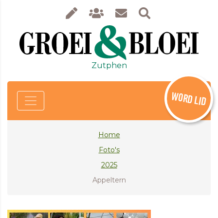
Zutphen
WORD LID
Home
Foto's
2025
Appeltern