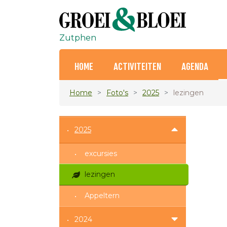
Zutphen
HOME
ACTIVITEITEN
AGENDA
Home
Foto's
2025
lezingen
2025
excursies
lezingen
Appeltern
2024