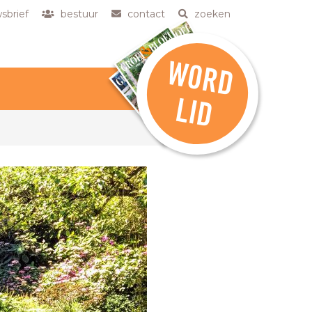
sbrief
bestuur
contact
zoeken
W
O
R
D
L
ID