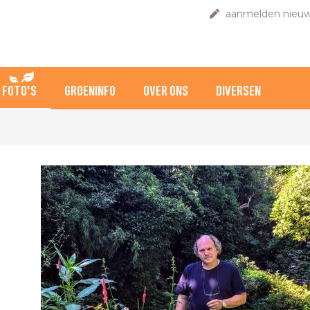
aanmelden nieuw
FOTO'S
GROENINFO
OVER ONS
DIVERSEN