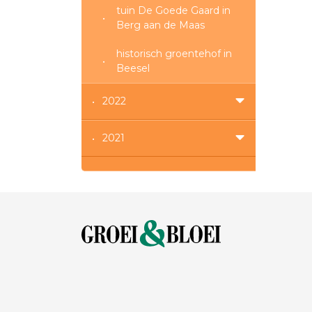
tuin De Goede Gaard in
Berg aan de Maas
historisch groentehof in
Beesel
2022
2021