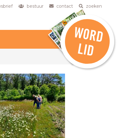
sbrief
bestuur
contact
zoeken
W
O
R
D
L
ID