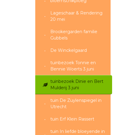
bloemschikploeg
Lageschaar & Rendering
20 mei
Brookergarden familie
Gubbels
De Winckelgaard
tuinbezoek Tonnie en
Bennie Woerts 3 juni
tuinbezoek Dinie en Bert
Mulderij 3 juni
tuin De Zuylenspiegel in
Utrecht
tuin Erf Klein Rassert
tuin In liefde bloeyende in