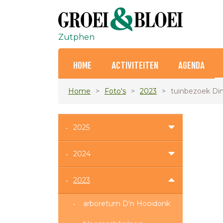
Zutphen
HOME
ACTIVITEITEN
AGENDA
Home
Foto's
2023
tuinbezoek Dini
2025
2024
2023
arboretum D'n Hooidonk