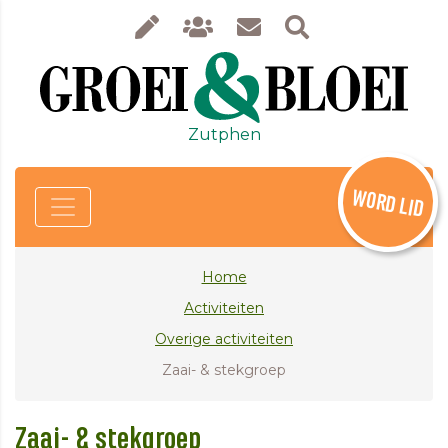
Zutphen
WORD LID
Home
Activiteiten
Overige activiteiten
Zaai- & stekgroep
Zaai- & stekgroep