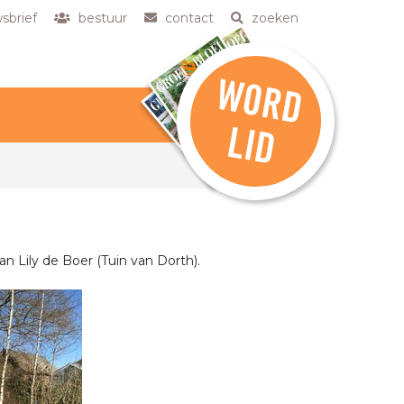
sbrief
bestuur
contact
zoeken
W
O
R
D
L
ID
an Lily de Boer (Tuin van Dorth).