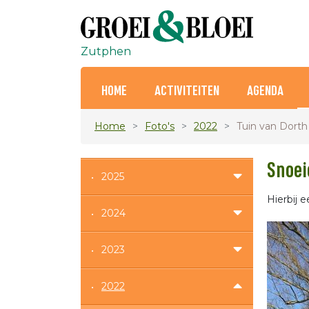
Zutphen
HOME
ACTIVITEITEN
AGENDA
Home
Foto's
2022
Tuin van Dorth
Snoei
2025
Hierbij 
2024
2023
2022