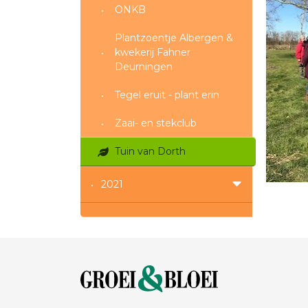
ONKB
Plantzoentje Albergen &
kwekerij Fahner
Deurningen
Tegel eruit - plant erin
Zaai- en stekclub
Tuin van Dorth
2021