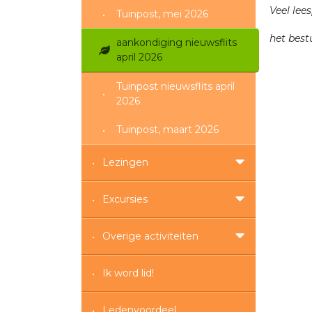
Veel lees
Tuinpost, mei 2026
het be
aankondiging nieuwsflits
april 2026
Tuinpost nieuwsflits april
2026
Tuinpost, maart 2026
Lezingen
Excursies
Overige activiteiten
Ik word lid!
Ledenvoordeel