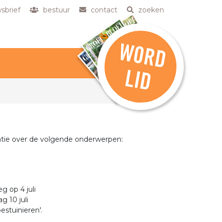
sbrief
bestuur
contact
zoeken
W
O
R
D
L
ID
matie over de volgende onderwerpen:
g op 4 juli
g 10 juli
stuinieren'.