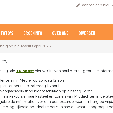
aanmelden nieuw
FOTO'S
GROENINFO
OVER ONS
DIVERSEN
diging nieuwsflits april 2026
ste leden, .
e digitale
Tuinpost
nieuwsflits
van april met uitgebreide infor
lentefair in Medler op zondag 12 april
 plantenbeurs op zaterdag 18 april
 voorjaarsworkshop bloemschikken op dinsdag 12 mei
n mini-excursie naar kasteel en tuinen van Middachten in de Stee
gebreide informatie over een bus-excursie naar Limburg op vrijda
 de mogelijkheid om deel te nemen aan de whats-appgroep 'moe