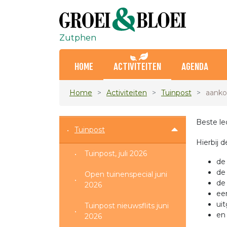
Zutphen
HOME
ACTIVITEITEN
AGENDA
Home
Activiteiten
Tuinpost
aankon
Be
Tuinpost
Hierbij d
Tuinpost, juli 2026
de 
de
Open tuinenspecial juni
de
2026
ee
uit
Tuinpost nieuwsflits juni
en
2026