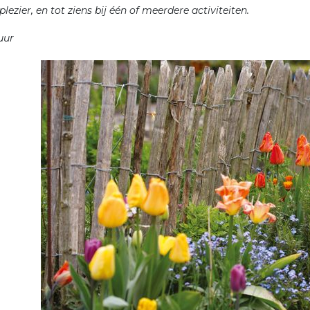
plezier, en tot ziens bij één of meerdere activiteiten.
stuur